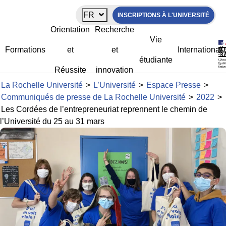
Panneau de gestion des cookies
FR
INSCRIPTIONS À L'UNIVERSITÉ
Les Cordées de l’entrepreneuriat
Orientation
Recherche
reprennent le chemin de l’Université
Vie
du 25 au 31 mars
Formations
et
et
International
étudiante
Réussite
innovation
La Rochelle Université
>
L’Université
>
Espace Presse
>
Communiqués de presse de La Rochelle Université
>
2022
>
Les Cordées de l’entrepreneuriat reprennent le chemin de
l’Université du 25 au 31 mars