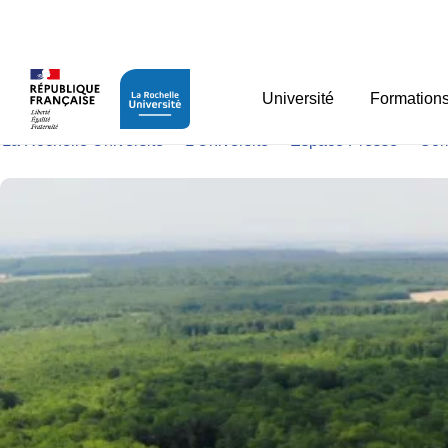
Panneau de gestion des cookies
Portes ouvertes au Cen
Université
Formation
La Rochelle Université
>
L’Université
>
Espace Presse
>
Com