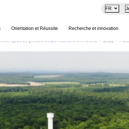
FR
J
tre d’Études Biologique
s
Orientation et Réussite
Recherche et innovation
muniqués de presse de La Rochelle Université
>
2022
>
Port