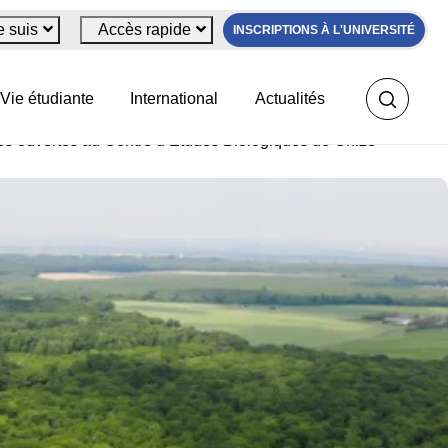
e suis
Accès rapide
INSCRIPTIONS À L'UNIVERSITÉ
s de Chizé
Vie étudiante
International
Actualités
es ouvertes au Centre d’Études Biologiques de Chizé