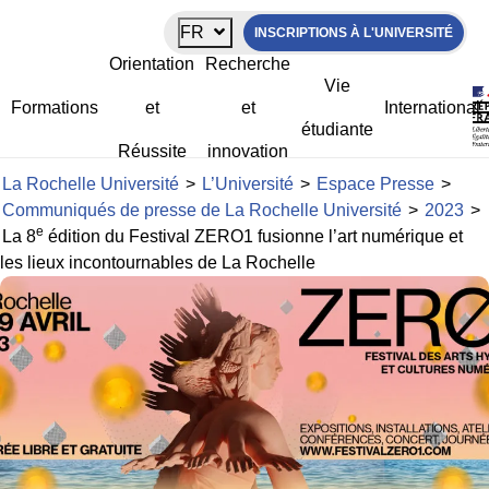
Panneau de gestion des cookies
FR
INSCRIPTIONS À L'UNIVERSITÉ
e
La 8
édition du Festival ZERO1
Orientation
Recherche
fusionne l’art numérique et les lieux
Vie
incontournables de La Rochelle
Formations
et
et
International
étudiante
Réussite
innovation
La Rochelle Université
>
L’Université
>
Espace Presse
>
Communiqués de presse de La Rochelle Université
>
2023
>
e
La 8
édition du Festival ZERO1 fusionne l’art numérique et
les lieux incontournables de La Rochelle