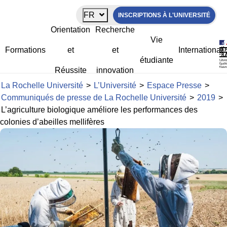
Panneau de gestion des cookies
FR
INSCRIPTIONS À L'UNIVERSITÉ
L’agriculture biologique améliore les
Orientation
Recherche
performances des colonies d’abeilles
Vie
mellifères
Formations
et
et
International
étudiante
Réussite
innovation
La Rochelle Université
>
L’Université
>
Espace Presse
>
Communiqués de presse de La Rochelle Université
>
2019
>
L’agriculture biologique améliore les performances des
colonies d’abeilles mellifères