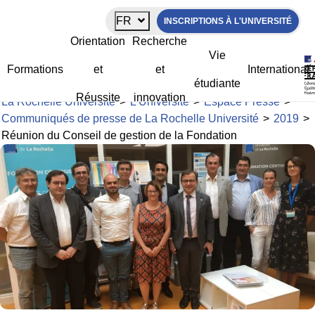
Panneau de gestion des cookies
FR
INSCRIPTIONS À L'UNIVERSITÉ
Réunion du Conseil de gestion de la
Orientation
Recherche
Fondation
Vie
Formations
et
et
International
étudiante
Réussite
innovation
La Rochelle Université
>
L’Université
>
Espace Presse
>
Communiqués de presse de La Rochelle Université
>
2019
>
Réunion du Conseil de gestion de la Fondation